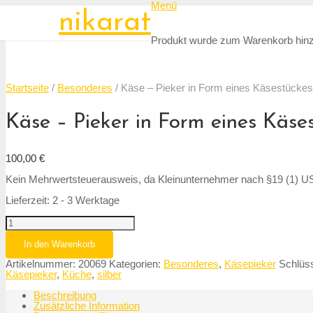
Menü
nikarat
Produkt
wurde zum Warenkorb hinz
Startseite
/
Besonderes
/ Käse – Pieker in Form eines Käsestückes 
Käse – Pieker in Form eines Käses
100,00
€
Kein Mehrwertsteuerausweis, da Kleinunternehmer nach §19 (1) U
Lieferzeit: 2 - 3 Werktage
In den Warenkorb
Artikelnummer:
20069
Kategorien:
Besonderes
,
Käsepieker
Schlüs
Käsepieker
,
Küche
,
silber
Beschreibung
Zusätzliche Information