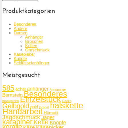
Produktkategorien
Besonderes
Andere
Damen
Anhänger
Broschen
Ketten
Ohrschmuck
Käsepieker
Knöpfe
Schlüsselanhänger
Meistgesucht
585
anhänger
achat
Armspange
Besonderes
Bernstein
Einzelstück
biwakperlen
Gecko
halskette
Gelbgold
gold
Granat
Handarbeit
Hämatit
Jagdschmuck
Jäger
karabiner
Kette
Knöpfe
koralle
Käsepicker
Käse