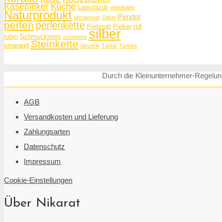
Käsepieker
Küche
Lapislazuli
mondstein
Naturprodukt
Peridot
ohrstecker
Olivin
perlen
perlenkette
rot
Perlmutt
Pieker
silber
rubin
Schmuckstein
schnecke
Steinkette
smaragd
tänzerin
Türkis
Türkise
Durch die Kleinunternehmer-Regelung
AGB
Versandkosten und Lieferung
Zahlungsarten
Datenschutz
Impressum
Cookie-Einstellungen
Über Nikarat