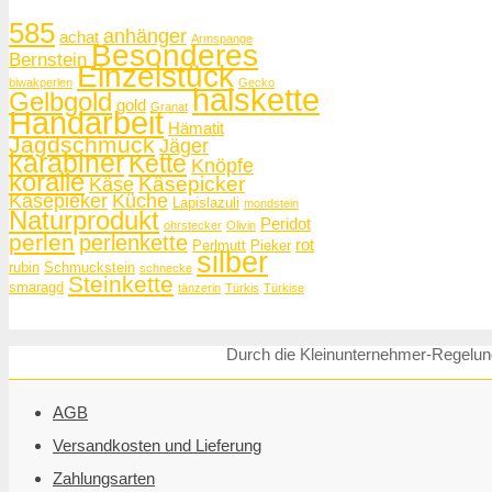
585
anhänger
achat
Armspange
Besonderes
Bernstein
Einzelstück
biwakperlen
Gecko
halskette
Gelbgold
gold
Granat
Handarbeit
Hämatit
Jagdschmuck
Jäger
karabiner
Kette
Knöpfe
koralle
Käsepicker
Käse
Käsepieker
Küche
Lapislazuli
mondstein
Naturprodukt
Peridot
ohrstecker
Olivin
perlen
perlenkette
rot
Perlmutt
Pieker
silber
rubin
Schmuckstein
schnecke
Steinkette
smaragd
tänzerin
Türkis
Türkise
Durch die Kleinunternehmer-Regelung
AGB
Versandkosten und Lieferung
Zahlungsarten